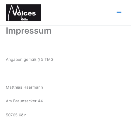
Zum
Inhalt
springen
Impressum
Angaben gemäß § 5 TMG
Matthias Haarmann
Am Braunsacker 44
50765 Köln